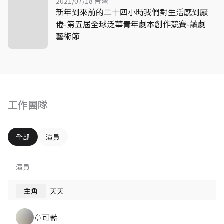
2021/07/18 台灣
新年到來前的二十四小時我們對生活感到厭
倦-第五屆全球泛華青年劇本創作競賽-讀劇
藝術節
工作團隊
全部
演員
演員
主角
天天
章可藍