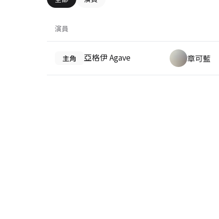
演員
亞格伊 Agave
章可藍
主角