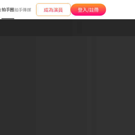
成為演員
登入/註冊
拍手圈
會
拍手傳媒