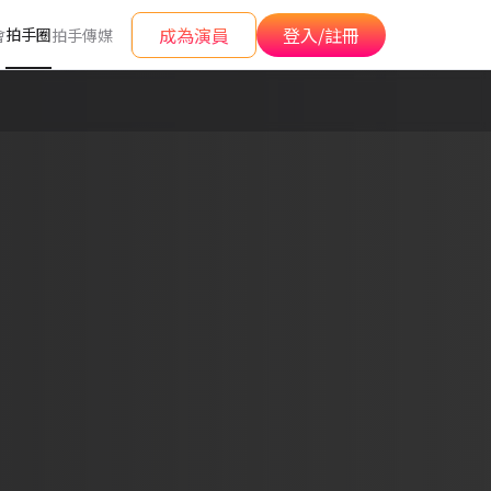
成為演員
登入/註冊
拍手圈
會
拍手傳媒