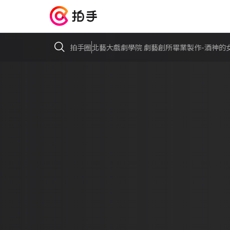
拍手圈
北藝大戲劇學院 劇藝創所畢業製作-酒神的女信徒- (