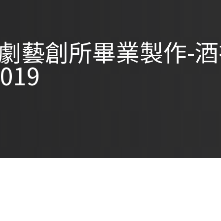
劇藝創所畢業製作-酒
2019