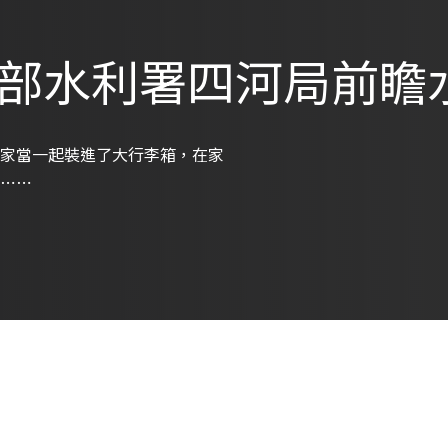
濟部水利署四河局前瞻
家當一起裝進了大行李箱，在家
⋯⋯