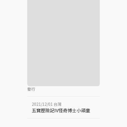
發行
2021/12/01 台灣
五寶歷險記IV怪奇博士小頑童