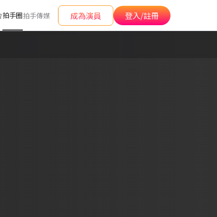
成為演員
登入/註冊
拍手圈
會
拍手傳媒