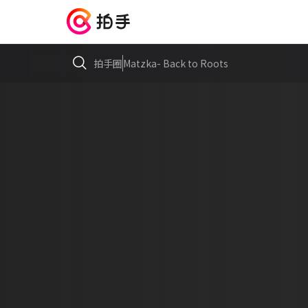
拍手圈
Matzka- Back to Roots