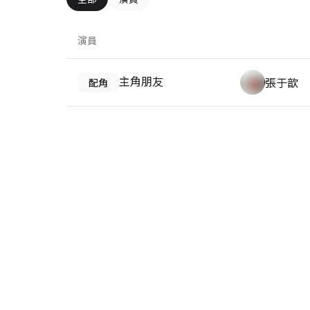
演員
主角朋友
張于歆
配角