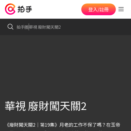
登入/註冊
拍手圈
華視 廢財闖天關2
華視 廢財闖天關2
《廢財闖天關2｜第19集》月老的工作不保了嗎？在玉帝