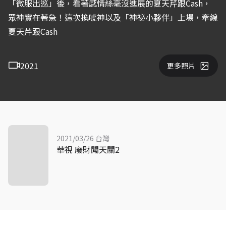
「微服出巡」後，看著感情絲毫沒進展的夏天芹跟Cash，
眾神實在著急！這次換唬神以及「神祕小夥伴」上場，牽線
夏天芹跟Cash
2021
更多照片
2021/03/26 台灣
華視 廢財闖天關2