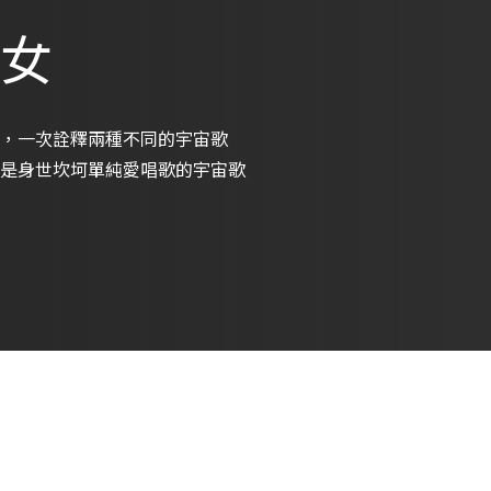
歌女
，一次詮釋兩種不同的宇宙歌
是身世坎坷單純愛唱歌的宇宙歌