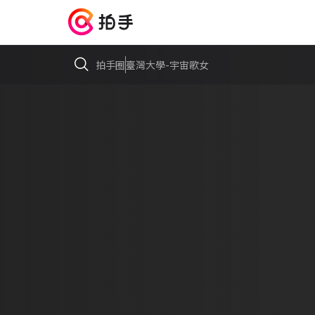
拍手圈
臺灣大學-宇宙歌女