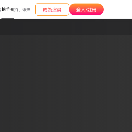
成為演員
登入/註冊
拍手圈
會
拍手傳媒