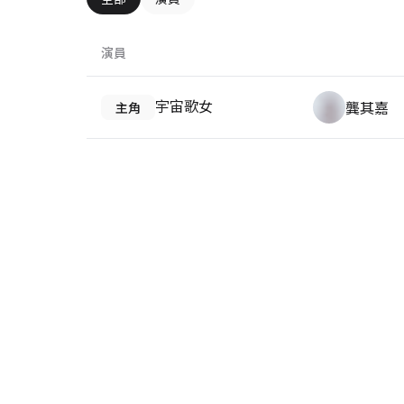
演員
宇宙歌女
龔其嘉
主角