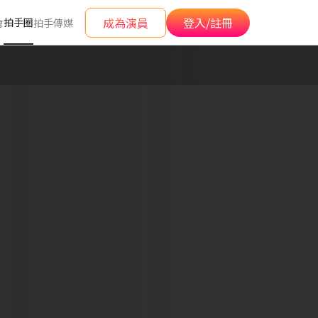
成為演員
登入/註冊
拍手圈
會
拍手傳媒