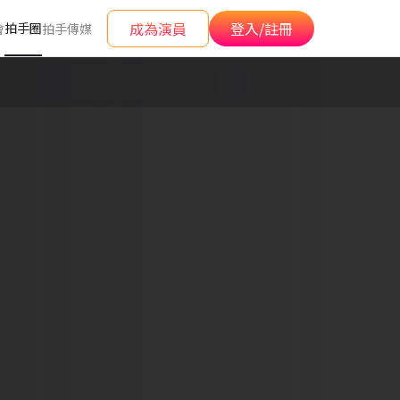
成為演員
登入/註冊
拍手圈
會
拍手傳媒