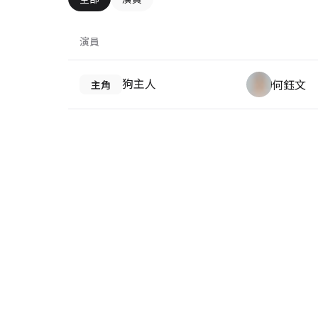
演員
狗主人
何鈺文
主角