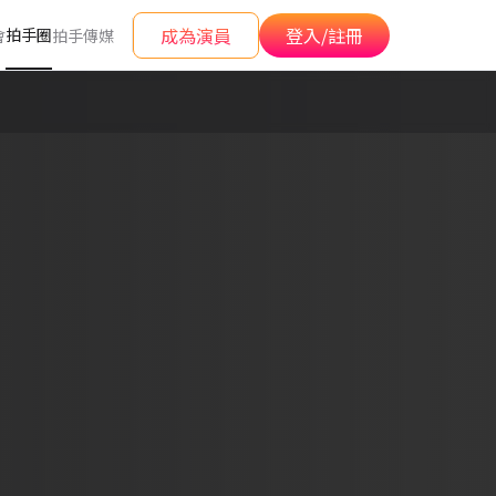
成為演員
登入/註冊
拍手圈
會
拍手傳媒