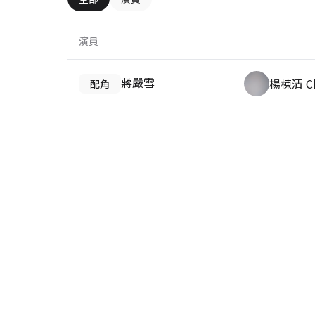
演員
蔣嚴雪
楊棟清 Ch
配角