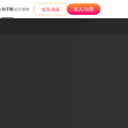
成為演員
登入/註冊
拍手圈
會
拍手傳媒