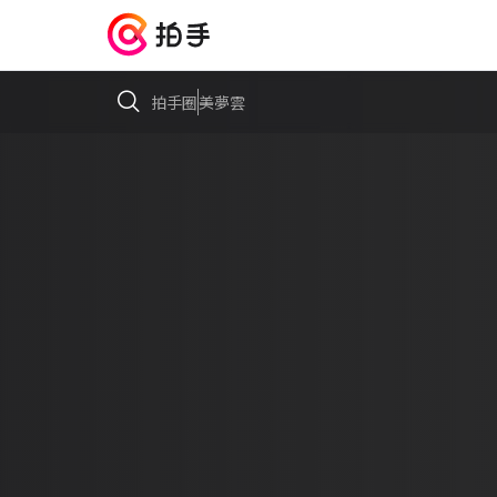
拍手圈
美夢雲