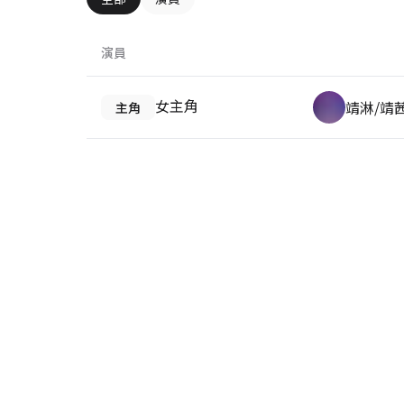
演員
女主角
靖淋/靖
主角