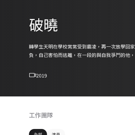
破曉
轉學生天明在學校常常受到霸凌，再一次放學回家
負，自己害怕而逃離，在一段的與自我爭鬥的他，
2019
工作團隊
全部
演員