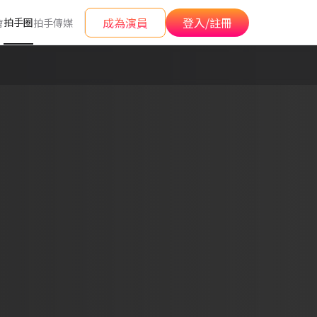
成為演員
登入/註冊
拍手圈
會
拍手傳媒