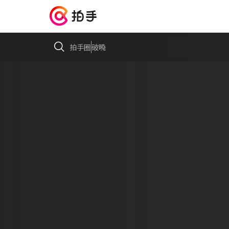
拍手圈
破曉