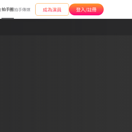
成為演員
登入/註冊
拍手圈
會
拍手傳媒