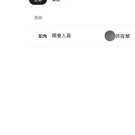
演員
開會人員
許容華
配角