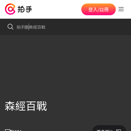
登入/註冊
拍手圈
森經百戰
森經百戰