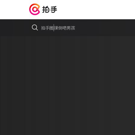
拍手圈
撲倒吧男孩