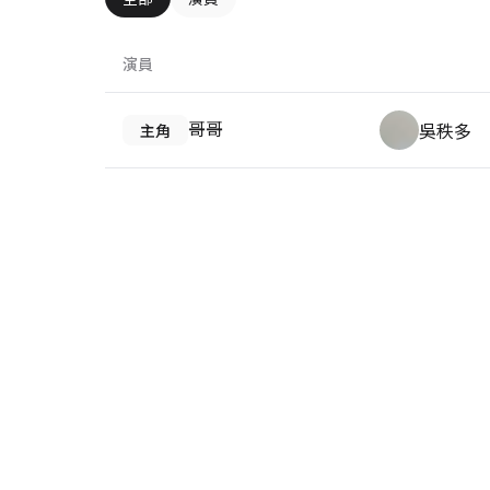
演員
哥哥
吳秩多
主角