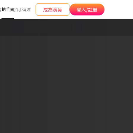
成為演員
登入/註冊
拍手圈
會
拍手傳媒