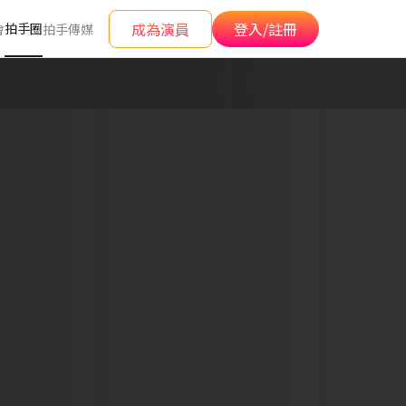
成為演員
登入/註冊
拍手圈
會
拍手傳媒