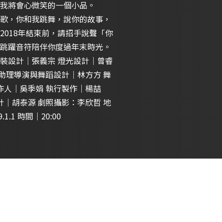
齣你我將會心微笑的一個小品。
歌，你和我跳舞，說你的故事，
018年結束前，請招手說聲「你
跳躍音符陪伴你度過年末時光。
計｜張義宗 燈光設計｜曾睿
 助理導演與舞蹈設計｜林方方 舞
作人｜吳季娟 執行製作｜楊喆
計｜胡泰源 劇照攝影：李欣哲 地
9.1.1 時間｜20:00