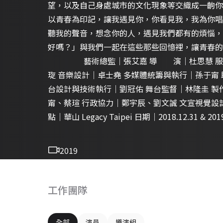
望，以及自己身處城市的文化現象等交織成一
以青春為印記，讓我遇見你，你看見我，我為你唱
聽我的聲音，想念你的人，遇見我們都有的煩惱，2
好嗎？」與我們一起在這些那些回憶裡，讓青春的
藝術總監｜張艾嘉 導 演｜杜思慧 服裝設
琁 音樂設計｜卓士堯 多媒體統籌與執行｜孫于甯
台設計與技術執行｜劉冠佑 舞台監督｜林隆圭 製
甯、蔡瑄 行政協力｜鄭宇辰、劉文誠 文宣視覺設
點｜華山 Legacy Taipei 日期｜2018.12.31 & 201
2019
工作團隊
全部
演員
導演組