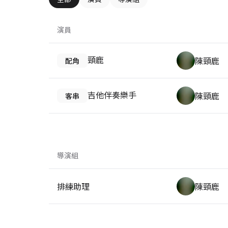
演員
頸鹿
陳頸鹿
配角
吉他伴奏樂手
陳頸鹿
客串
導演組
排練助理
陳頸鹿