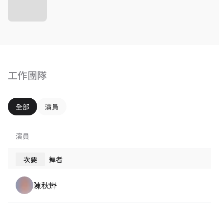
工作團隊
全部
演員
演員
次要
舞者
陳秋燁