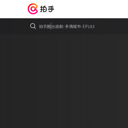
拍手圈
台語劇-多情城市-EP183