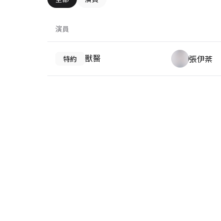
演員
獸醫
張伊棻
特約