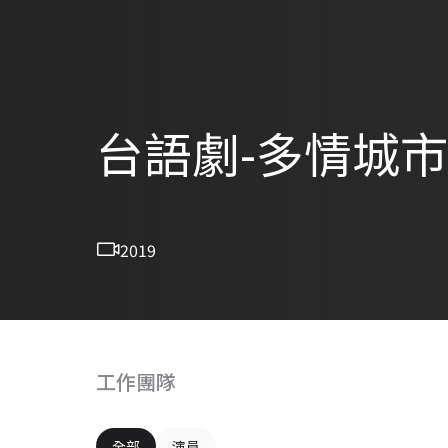
台語劇-多情城市-
2019
工作團隊
全部
演員