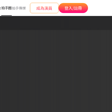
成為演員
登入/註冊
拍手圈
會
拍手傳媒