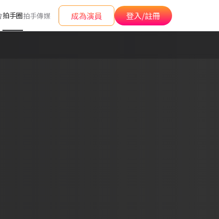
成為演員
登入/註冊
拍手圈
會
拍手傳媒