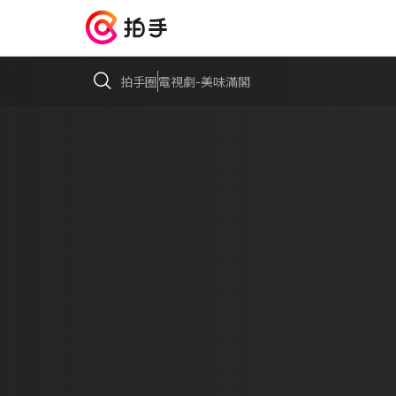
拍手圈
電視劇-美味滿閣