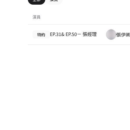
演員
EP.31& EP.50－ 張經理
張伊
特約