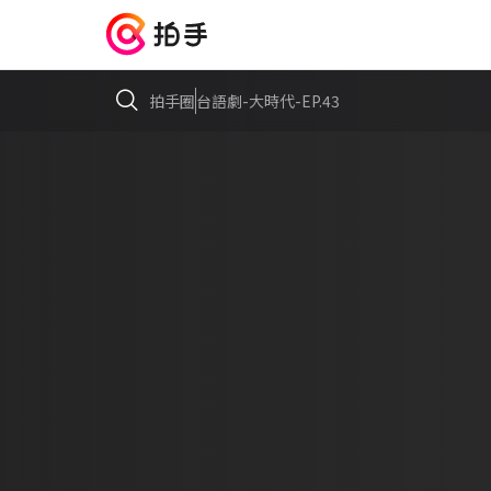
拍手圈
台語劇-大時代-EP.43