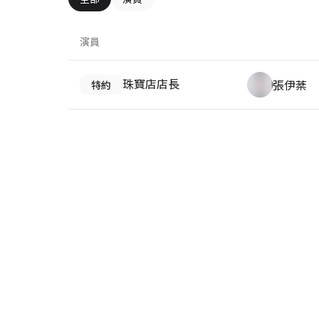
演員
珠寶店店長
張伊棻
特約