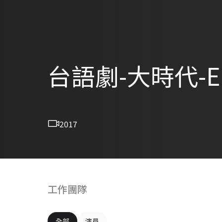
台語劇-大時代-EP
2017
工作團隊
全部
演員