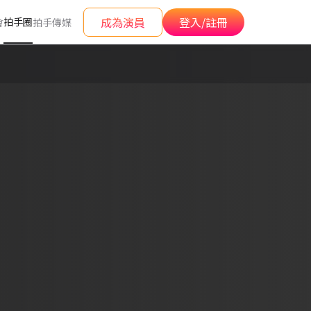
成為演員
登入/註冊
拍手圈
會
拍手傳媒