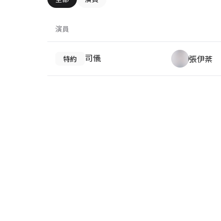
演員
司儀
張伊棻
特約