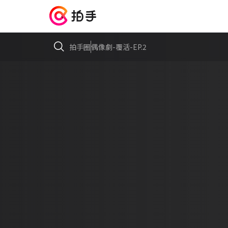
拍手圈
偶像劇-覆活-EP.2