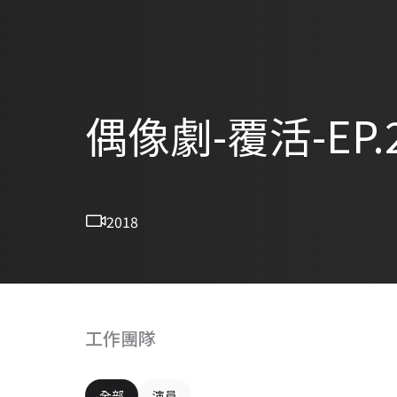
偶像劇-覆活-EP.
2018
工作團隊
全部
演員