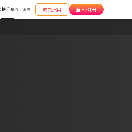
成為演員
登入/註冊
拍手圈
會
拍手傳媒