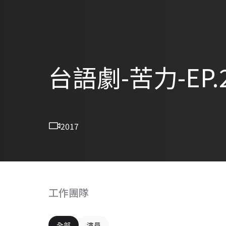
台語劇-苦力-EP.
2017
工作團隊
全部
演員