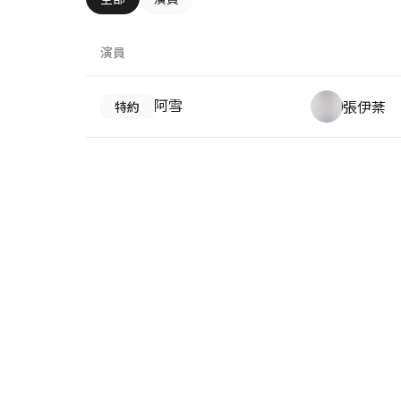
演員
阿雪
張伊棻
特約