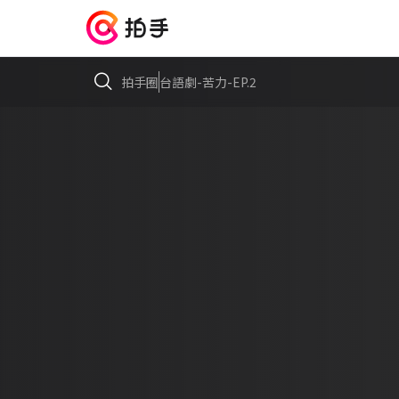
拍手圈
台語劇-苦力-EP.2