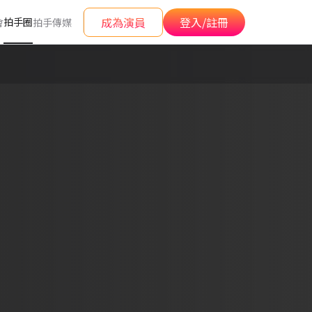
成為演員
登入/註冊
拍手圈
會
拍手傳媒