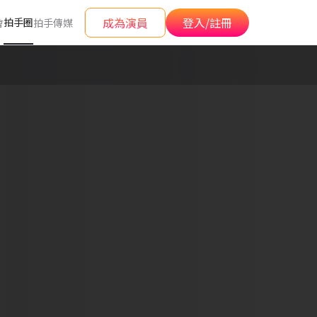
成為演員
登入/註冊
拍手圈
會
拍手傳媒