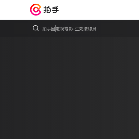
拍手圈
電視電影-生死接線員