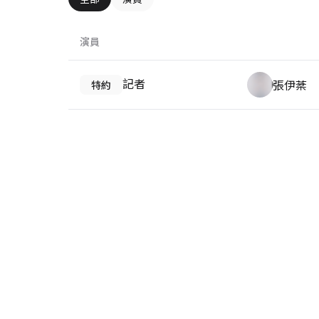
演員
記者
張伊棻
特約