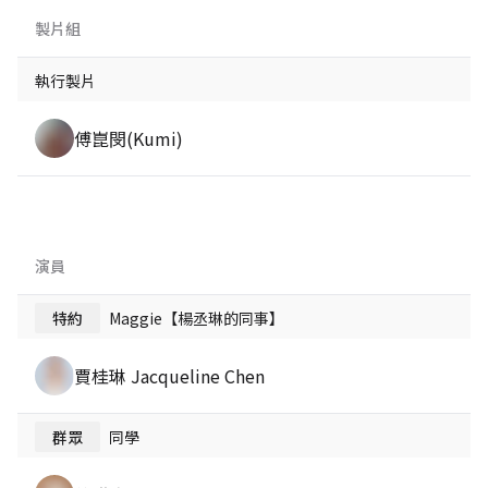
製片組
執行製片
傅崑閔(Kumi)
演員
特約
Maggie【楊丞琳的同事】
賈桂琳 Jacqueline Chen
群眾
同學