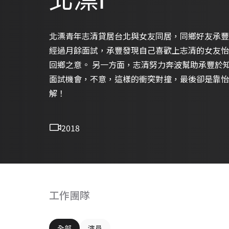
北漂青年志清貸居台北與女友同居，同鄉好友承豐
經過月餘面試，承豐發現自己喜歡上志清的女友怡
回鄉之意。 另一方面，志清努力奔波幫助承豐於
面試機會，不意，這樣的衝突對撞，最後卻是靠怡
解！
2018
工作團隊
全部
演員