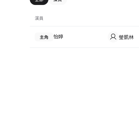
演員
怡婷
瑩凱林
主角