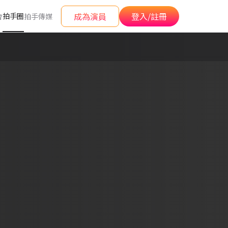
成為演員
登入/註冊
拍手圈
會
拍手傳媒