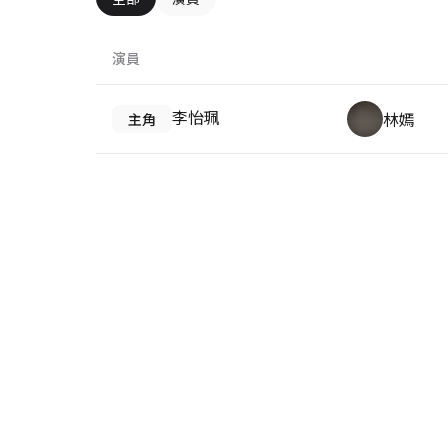
演員
李怡珮
林嫣
主角