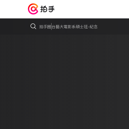
拍手圈
台藝大電影系碩士班-紀念