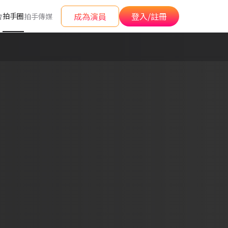
成為演員
登入/註冊
拍手圈
會
拍手傳媒