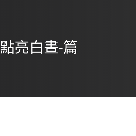
點亮白晝-篇