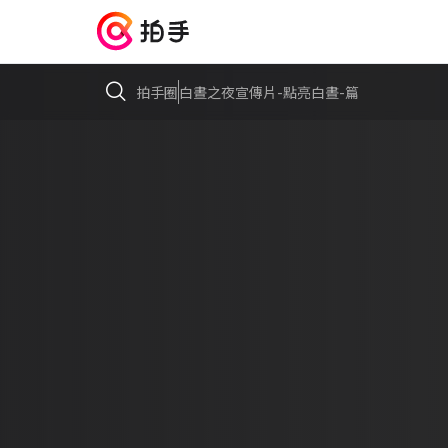
拍手圈
白晝之夜宣傳片-點亮白晝-篇