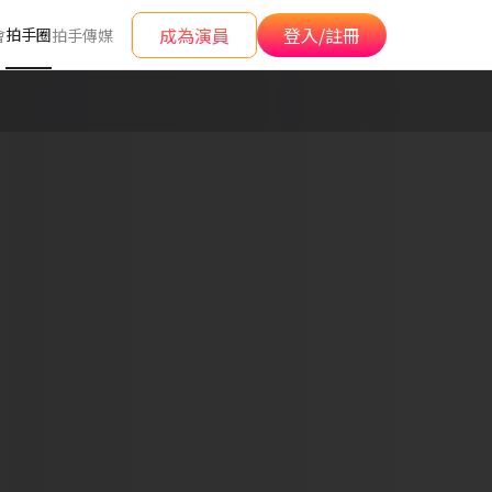
成為演員
登入/註冊
拍手圈
會
拍手傳媒