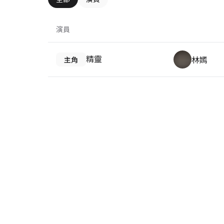
演員
精靈
林嫣
主角