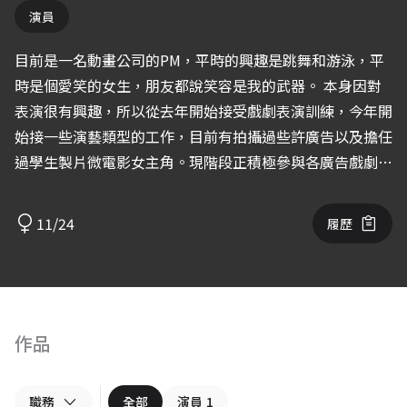
演員
目前是一名動畫公司的PM，平時的興趣是跳舞和游泳，平
時是個愛笑的女生，朋友都說笑容是我的武器。 本身因對
表演很有興趣，所以從去年開始接受戲劇表演訓練，今年開
始接一些演藝類型的工作，目前有拍攝過些許廣告以及擔任
過學生製片微電影女主角。現階段正積極參與各廣告戲劇電
影的試鏡，希望有機會和大家一起工作~
11/24
履歷
作品
職務
全部
演員
1