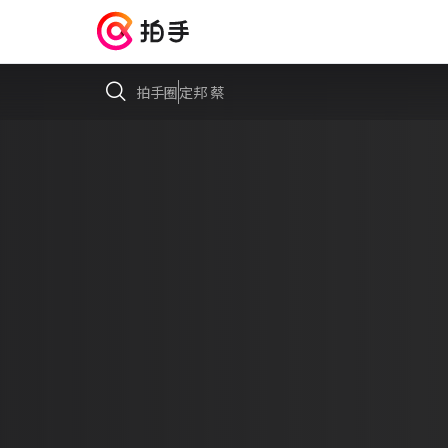
拍手圈
定邦 蔡