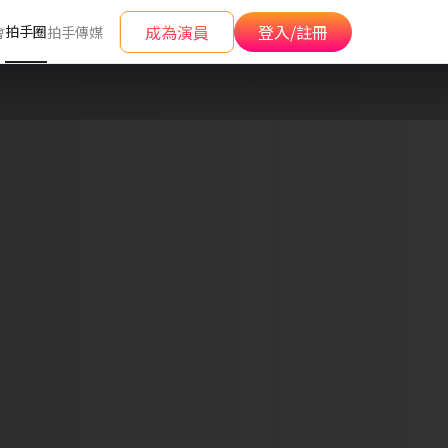
成為演員
登入/註冊
拍手圈
會
拍手傳媒