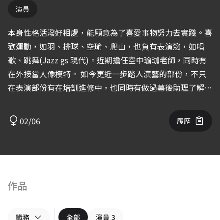
演員
本身性格活潑好相處，能願意為了喜愛事物努力去實踐。喜
歡運動，如羽、排球、空瑜、爬山，也負有表演慾，如唱
歌、跳舞(Jazz gs 現代)。近期擔任空中瑜珈老師，同時有
在外接當人像模特。 如今更近一步踏入演藝的部份，不只
在表演部份有在培訓進修中，也同時有做過幕後助理了解片
場事物。未來期望能慢慢累積作品，朝著更理想的目標前進
中！
02/06
履歷
作品
職務
全部
演員
3