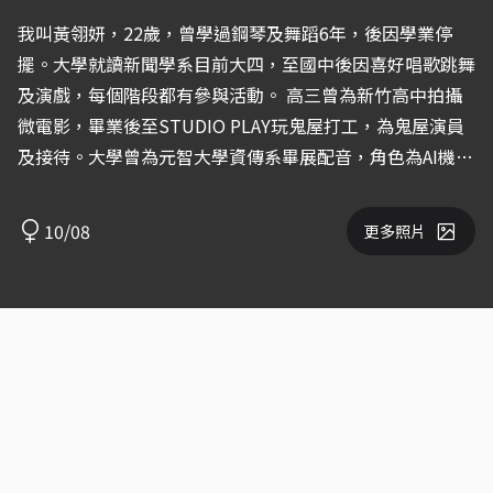
我叫黃翎妍，22歲，曾學過鋼琴及舞蹈6年，後因學業停
擺。大學就讀新聞學系目前大四，至國中後因喜好唱歌跳舞
及演戲，每個階段都有參與活動。 高三曾為新竹高中拍攝
微電影，畢業後至STUDIO PLAY玩鬼屋打工，為鬼屋演員
及接待。大學曾為元智大學資傳系畢展配音，角色為AI機器
人，而後2020年徵選上TVBS新人營，長達三個月的演員培
訓課程。也有參與朋友MV拍攝， 雖為小角，但每個經驗都
10/08
更多照片
很重要。 TVBS第三屆新人營過程學習如何演戲，活用角
色、融入角色，鬼屋演員期間臨場感的演戲及練習臨場反
應，3個月期間雖說不常卻是很難得的經驗之一。大學就讀
新聞學系期間也因採訪、撰稿、剪輯更加喜愛媒體相關，還
望可以多觸碰幕前工作。