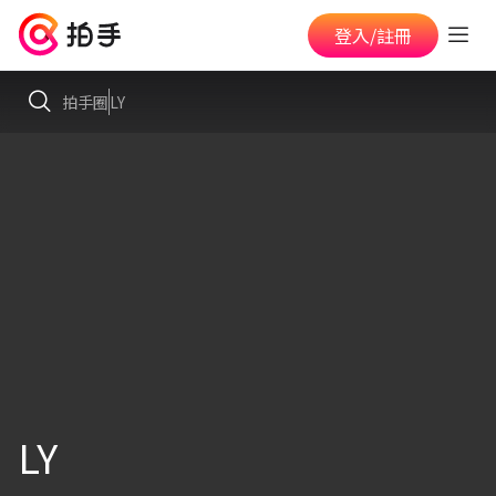
登入/註冊
拍手圈
LY
LY