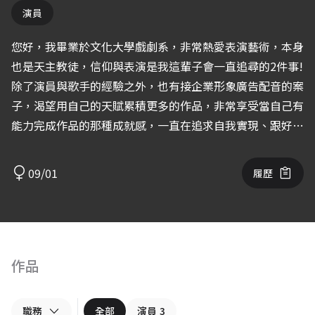
演員
您好，我畢業於文化大學戲劇系，非常熱愛表演藝術，本身
也是天主教徒，信仰與表演是我這輩子會一直追尋的2件事!
除了演員與歌手的經驗之外，也有接企業形象廣告配音的案
子，渴望用自己的天賦累積更多的作品，非常享受當自己有
能力完成作品的那種成就感，一直在追求自我實現、跟好的
夥伴一起完成最精彩的作品。 粉絲專頁：
https://www.facebook.com/ZoeFansClub Youtube：
09/01
履歷
http://www.youtube.com/user/zoe770901
作品
職務
全部
演員
3