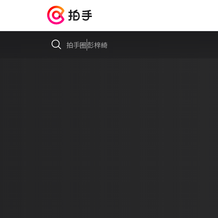
拍手圈
彭梓綺