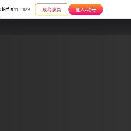
成為演員
登入/註冊
拍手圈
會
拍手傳媒