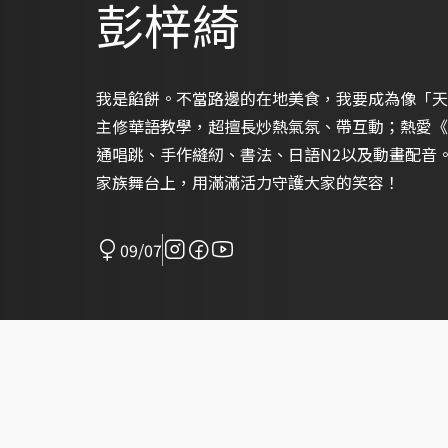
彭梓綺
我是餡餅。不當路邊的在地美食，我要成為像「天
主修華語教學，超擅長炒熱氣氛、帶互動；熱愛《
通唱跳、手作縫紉、書法、日語N2以及動畫配音
家族舞台上，用滿滿活力守護大家的笑容！
09/07