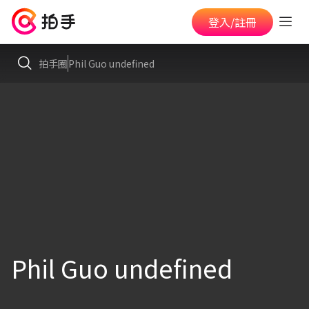
登入/註冊
拍手圈
Phil Guo undefined
Phil Guo undefined