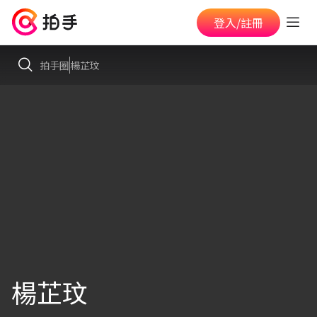
登入/註冊
拍手圈
楊芷玟
楊芷玟