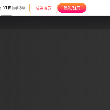
成為演員
登入/註冊
拍手圈
會
拍手傳媒