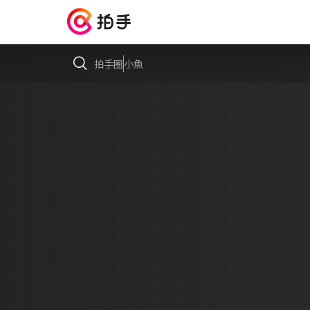
拍手圈
小魚