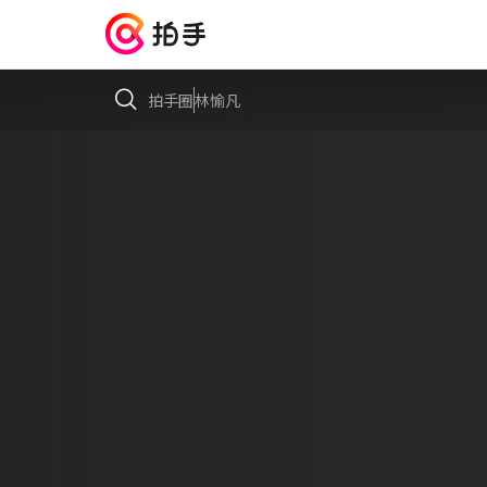
拍手圈
林愉凡