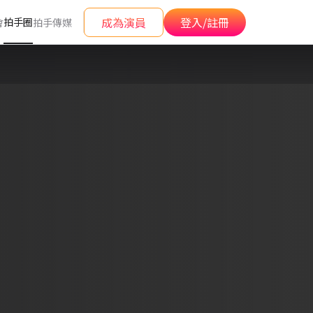
成為演員
登入/註冊
拍手圈
會
拍手傳媒