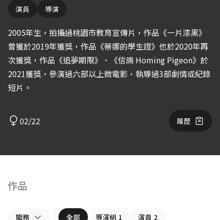
演員
導演
2005年生，拍攝過桃園市教育宣傳片，作品《一片漆黑》
曾獲於2019年獲獎，作品《蒂娜的學生證》也於2020年再
次獲獎，作品《追夢期限》、《信鴿 Homing Pigeon》於
2021獲獎，參演過六部以上微電影，執導過3部劇情或紀錄
短片。
02/22
履歷
作品
職務
全部
導演組
1
演員
2