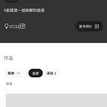
#飢餓是一道無解的謎語
07/22
更多照片
作品
職務
全部
演員
1
演員