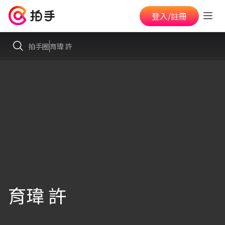
登入/註冊
拍手圈
育瑋 許
育瑋 許