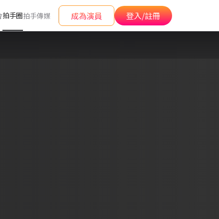
成為演員
登入/註冊
拍手圈
會
拍手傳媒