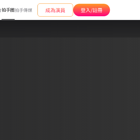
成為演員
登入/註冊
拍手圈
會
拍手傳媒