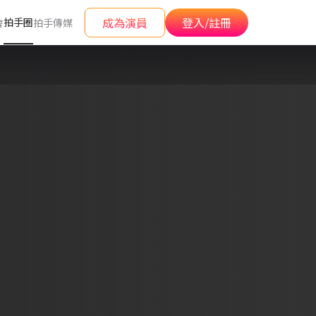
成為演員
登入/註冊
拍手圈
會
拍手傳媒