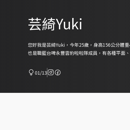
芸綺Yuki
您好我是芸綺Yuki，今年25歲，身高156公分體
也是職籃台啤永豐雲豹啦啦隊成員，有各種平面、
01/13