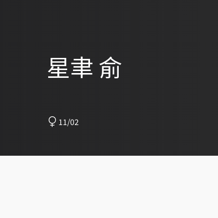
星聿 俞
11/02