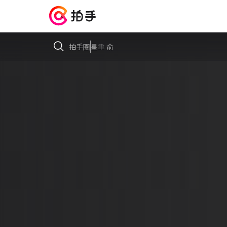
拍手圈
星聿 俞