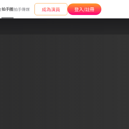
成為演員
登入/註冊
拍手圈
會
拍手傳媒