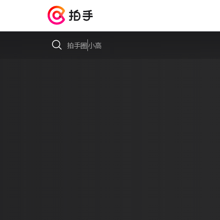
拍手圈
小高