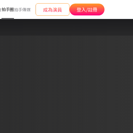
成為演員
登入/註冊
拍手圈
會
拍手傳媒