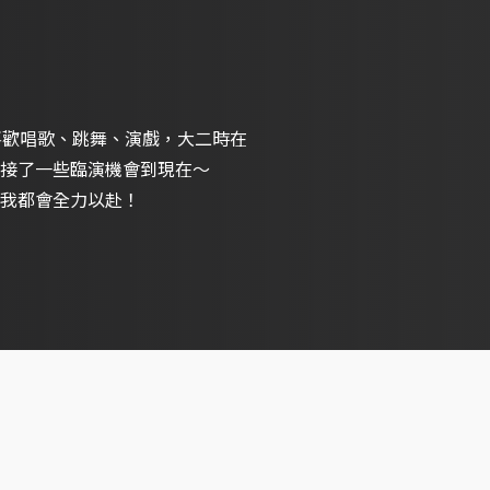
喜歡唱歌、跳舞、演戲，大二時在
接了一些臨演機會到現在～
我都會全力以赴！