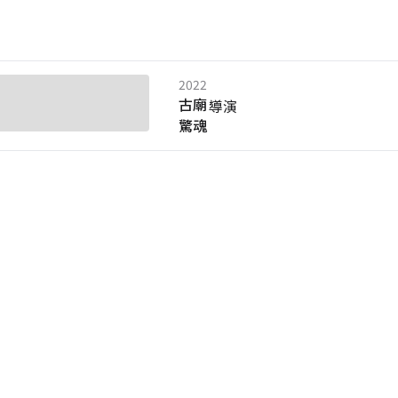
2022
古廟
導演
驚魂