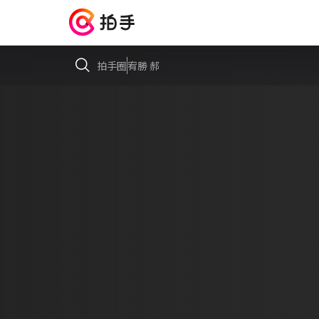
拍手圈
宥勝 郝