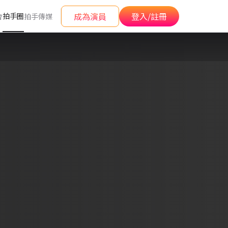
成為演員
登入/註冊
拍手圈
會
拍手傳媒