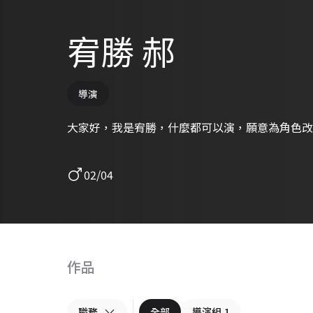
宥勝 郝
導演
大家好，我是宥勝，什麼都可以演，願意為角色改
02/04
作品
職務
全部
導演組
1