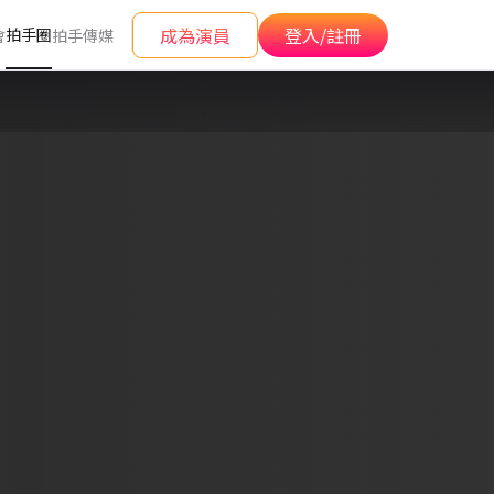
成為演員
登入/註冊
拍手圈
會
拍手傳媒