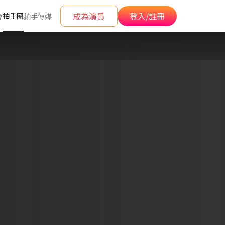
成為演員
登入/註冊
拍手圈
會
拍手傳媒