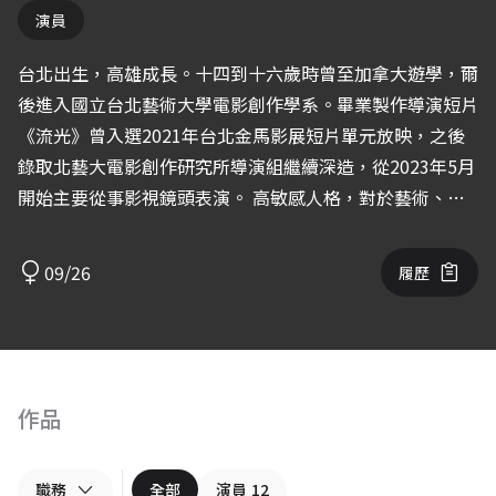
演員
台北出生，高雄成長。十四到十六歲時曾至加拿大遊學，爾
後進入國立台北藝術大學電影創作學系。畢業製作導演短片
《流光》曾入選2021年台北金馬影展短片單元放映，之後
錄取北藝大電影創作研究所導演組繼續深造，從2023年5月
開始主要從事影視鏡頭表演。 高敏感人格，對於藝術、電
影、文學、心理學與哲學有著極大的興趣與共感力，富有想
像力與同理心，渴望探索人心的每個角落。期許自己在接下
09/26
履歷
來的時間裡持續透過操作與實踐，賦予每個故事及角色獨一
無二的生命。
作品
職務
全部
演員
12